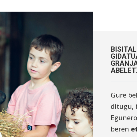
BISITAL
GIDATU
GRANJA
ABELET
Gure be
ditugu, 
Egunero
beren
e