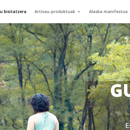
u bisitatzera
Artisau-produktuak
Alaska manifestua
G
E