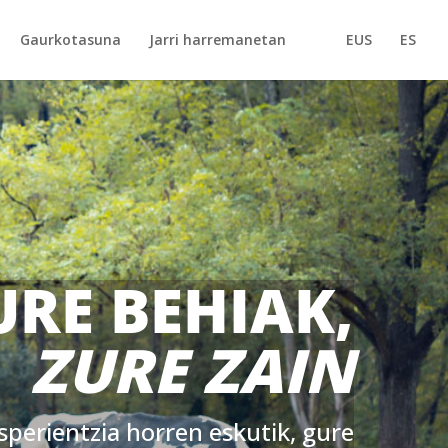
Gaurkotasuna
Jarri harremanetan
EUS
ES
URE BEHIAK,
ZURE ZAIN
sperientzia horren eskutik, gure