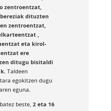
 zentroentzat,
bereziak dituzten
en zentroentzat,
elkarteentzat ,
entzat eta kirol-
entzat
ere
zen ditugu bisitaldi
ak.
Taldeen
etara egokitzen dugu
iaren eguna.
 batez beste,
2 eta 16