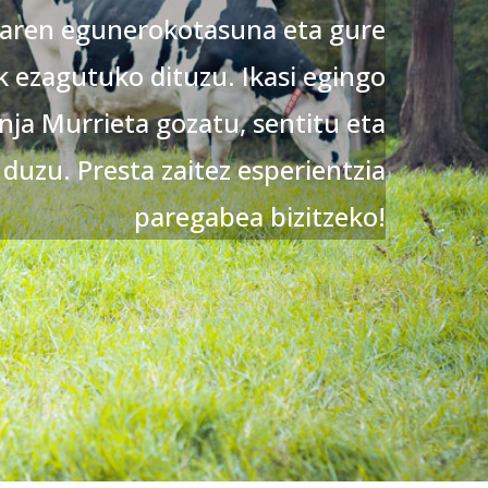
earen egunerokotasuna eta gure
 ezagutuko dituzu. Ikasi egingo
nja Murrieta gozatu, sentitu eta
 duzu. Presta zaitez esperientzia
paregabea bizitzeko!