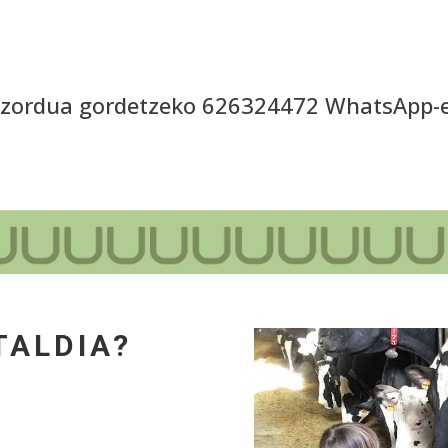
itzordua gordetzeko 626324472 WhatsApp-
TALDIA?