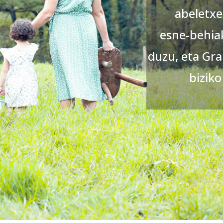
abeletx
esne-behiak
duzu, eta Gra
biziko