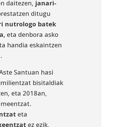
n daitezen,
janari-
restatzen ditugu
ri nutrologo batek
a,
eta denbora asko
eta handia eskaintzen
.
Aste Santuan hasi
milientzat bisitaldiak
zen, eta 2018an,
umeentzat.
entzat
eta
xeentzat
ez ezik,