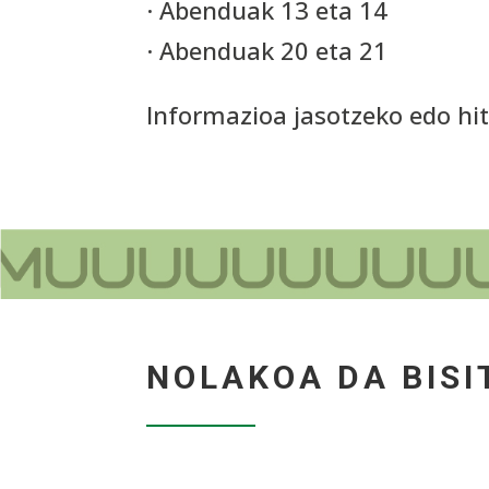
· Abenduak 13 eta 14
· Abenduak 20 eta 21
Informazioa jasotzeko edo h
NOLAKOA DA BISI