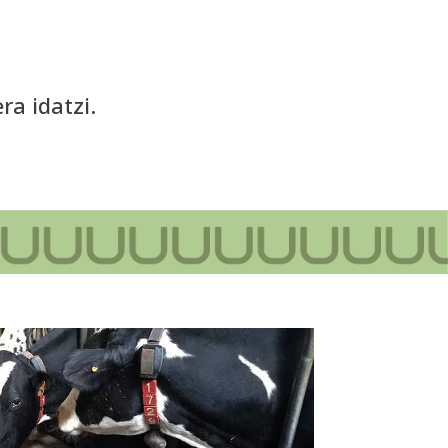
era
idatzi.