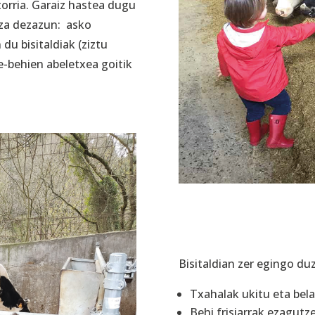
torria. Garaiz hastea dugu
oza dezazun: asko
du bisitaldiak (ziztu
ne-behien abeletxea goitik
Bisitaldian zer egingo du
Txahalak ukitu eta bela
Behi frisiarrak ezagutz