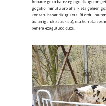
Irribarre goxo batez egingo dizugu ongie
gogoko, minutu oro ahalik eta gehien g
kontatu behar dizugu eta! Bi ordu irauten 
bizian igaroko zaizkizu), eta horretan es
behera ezagutuko duzu.