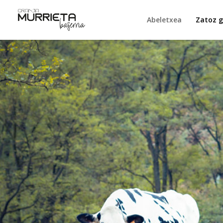
Abeletxea
Zatoz g