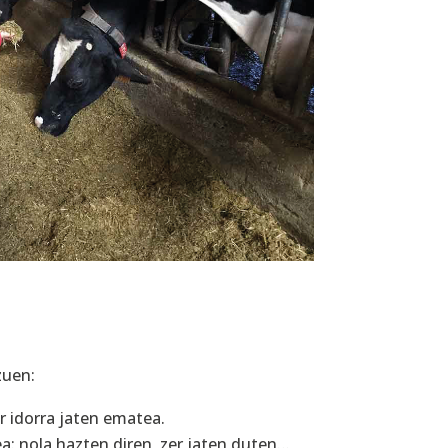
zuen:
r idorra jaten ematea.
ea: nola hazten diren, zer jaten duten…