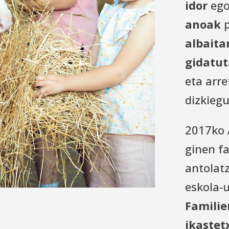
idor
ego
anoak
p
albaita
gidatut
eta arr
dizkiegu
2017ko 
ginen fa
antolat
eskola-
Famili
ikastet