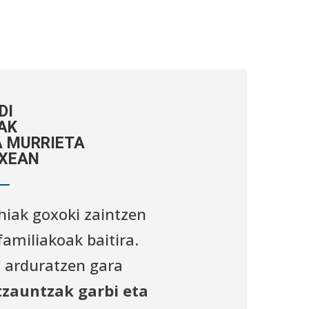
DI
AK
 MURRIETA
XEAN
hiak goxoki zaintzen
familiakoak baitira.
 arduratzen gara
tzauntzak garbi eta