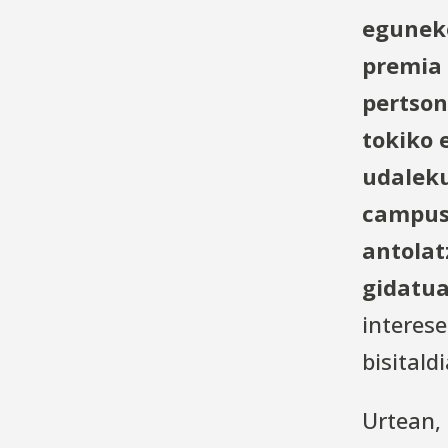
eguneko
premia 
pertson
tokiko 
udaleku
campus
antolat
gidatu
interes
bisitald
Urtean,