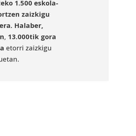
teko
1.500 eskola-
rtzen zaizkigu
zera. Halaber,
an
,
13.000tik gora
na
etorri zaizkigu
uetan.