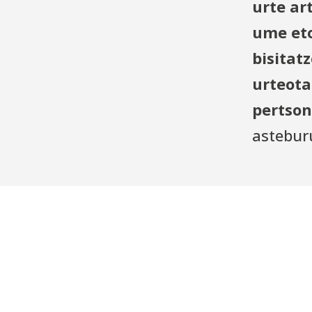
urte ar
ume eto
bisitat
urteot
pertso
astebur